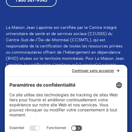
1 800 567-9543
La Maison Jean Lapointe est certifiée par le Centre intégré
universitaire de santé et de services sociaux (CIUSSS) du
Centre-Sud-de-l’Île-de-Montréal (CCSMTL), qui est
responsable de la certification de toutes les ressources privées
ou communautaires offrant de l’hébergement en dépendance
(RHD) situées sur le territoire montréalais. Pour La Maison Jean
Lapointe, la certification s’applique au(x) service(s) suivants :
ressource offrant des services de thérapie et ressource offrant
des services d’aide et de soutien à la désintoxication.
La Maison Jean Lapointe est membre de
l’Association des
intervenants en dépendance du Québec (AIDQ)
et de
l’Association québécoise des centres d’intervention en
dépendance (AQCID)
.
La Maison Jean Lapointe reconnaît qu’elle est située en
territoire autochtone, lequel n’a jamais été cédé. La Maison Jean
Lapointe reconnaît la nation Kanien’kehá :ka comme gardienne