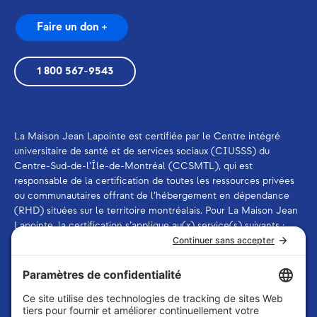
Faire un don +
1 800 567-9543
La Maison Jean Lapointe est certifiée par le Centre intégré
universitaire de santé et de services sociaux (CIUSSS) du
Centre-Sud-de-l’Île-de-Montréal (CCSMTL), qui est
responsable de la certification de toutes les ressources privées
ou communautaires offrant de l’hébergement en dépendance
(RHD) situées sur le territoire montréalais. Pour La Maison Jean
Lapointe, la certification s’applique au(x) service(s) suivants :
ressource offrant des services de thérapie et ressource offrant
des services d’aide et de soutien à la désintoxication.
La Maison Jean Lapointe est membre de
l’Association des
intervenants en dépendance du Québec (AIDQ)
et de
l’Association québécoise des centres d’intervention en