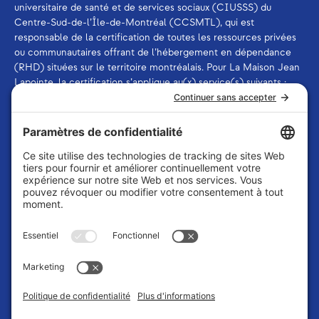
universitaire de santé et de services sociaux (CIUSSS) du
Centre-Sud-de-l’Île-de-Montréal (CCSMTL), qui est
responsable de la certification de toutes les ressources privées
ou communautaires offrant de l’hébergement en dépendance
(RHD) situées sur le territoire montréalais. Pour La Maison Jean
Lapointe, la certification s’applique au(x) service(s) suivants :
ressource offrant des services de thérapie et ressource offrant
des services d’aide et de soutien à la désintoxication.
La Maison Jean Lapointe est membre de
l’Association des
intervenants en dépendance du Québec (AIDQ)
et de
l’Association québécoise des centres d’intervention en
dépendance (AQCID)
.
La Maison Jean Lapointe reconnaît qu’elle est située en
territoire autochtone, lequel n’a jamais été cédé. La Maison Jean
Lapointe reconnaît la nation Kanien’kehá :ka comme gardienne
des terres et des eaux sur lesquelles elle se trouve. Tiohtiá
:ke/Montréal est historiquement connu comme un lieu de
rassemblement pour de nombreuses Premières Nations, et
aujourd’hui, une population autochtone diversifiée, ainsi que
d’autres peuples, y résident. C’est dans le respect des liens avec