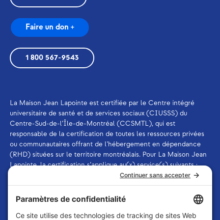
Faire un don +
1 800 567-9543
La Maison Jean Lapointe est certifiée par le Centre intégré
universitaire de santé et de services sociaux (CIUSSS) du
Centre-Sud-de-l’Île-de-Montréal (CCSMTL), qui est
responsable de la certification de toutes les ressources privées
ou communautaires offrant de l’hébergement en dépendance
(RHD) situées sur le territoire montréalais. Pour La Maison Jean
Lapointe, la certification s’applique au(x) service(s) suivants :
ressource offrant des services de thérapie et ressource offrant
des services d’aide et de soutien à la désintoxication.
La Maison Jean Lapointe est membre de
l’Association des
intervenants en dépendance du Québec (AIDQ)
et de