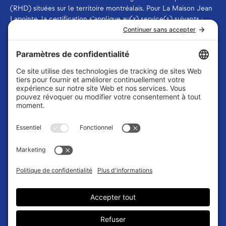
(RHD) situées sur le territoire montréalais. Pour La Maison Jean
Lapointe, la certification s’applique au(x) service(s) suivants :
ressource offrant des services de thérapie et ressource offrant
des services d’aide et de soutien à la désintoxication.
La Maison Jean Lapointe est membre de
l’Association des
intervenants en dépendance du Québec (AIDQ)
et de
l’Association québécoise des centres d’intervention en
dépendance (AQCID)
.
La Maison Jean Lapointe reconnaît qu’elle est située en
territoire autochtone, lequel n’a jamais été cédé. La Maison Jean
Lapointe reconnaît la nation Kanien’kehá :ka comme gardienne
des terres et des eaux sur lesquelles elle se trouve. Tiohtiá
:ke/Montréal est historiquement connu comme un lieu de
rassemblement pour de nombreuses Premières Nations, et
aujourd’hui, une population autochtone diversifiée, ainsi que
d’autres peuples, y résident. C’est dans le respect des liens avec
le passé, le présent et l’avenir que la Maison Jean Lapointe
reconnaît les relations continues entre les Peuples Autochtones
et autres personnes de la communauté montréalaise.